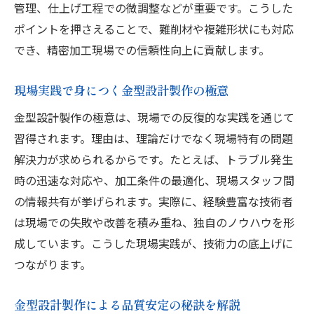
管理、仕上げ工程での微調整などが重要です。こうした
生産性向上に貢献する金型設計製作技術
ポイントを押さえることで、難削材や複雑形状にも対応
次世代技術へつなげる金型設計製作の進化
でき、精密加工現場での信頼性向上に貢献します。
技術革新が進む金型設計製作の現場とは
現場実践で身につく金型設計製作の極意
金型設計製作の現場で進む技術革新の実態
金型設計製作の極意は、現場での反復的な実践を通じて
革新的な金型設計製作が切り拓く未来像
習得されます。理由は、理論だけでなく現場特有の問題
金型設計製作の現場から見る最新トレンド
解決力が求められるからです。たとえば、トラブル発生
現場目線で語る金型設計製作と技術開発
時の迅速な対応や、加工条件の最適化、現場スタッフ間
業界をリードする金型設計製作の取り組み
の情報共有が挙げられます。実際に、経験豊富な技術者
実践現場を通じて学ぶ金型設計製作の進歩
は現場での失敗や改善を積み重ね、独自のノウハウを形
現場で役立つ実践的な金型設計知識を解説
成しています。こうした現場実践が、技術力の底上げに
金型設計製作の現場で使える知識とコツ
つながります。
実践から学ぶ金型設計製作の応用テクニッ
金型設計製作による品質安定の秘訣を解説
ク