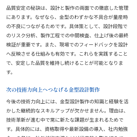
金型設計製作で押さえたい現場の注意点
品質安定の秘訣は、設計と製作の両面での徹底した管理
にあります。なぜなら、金型のわずかな不具合が量産時
現場経験者が語る金型設計製作の工夫例
の不良につながるためです。具体策として、設計段階で
金型設計製作の現場力を高める知識共有
のリスク分析、製作工程での中間検査、仕上げ後の最終
次セクションへ続く知見を金型設計製作で
検証が重要です。また、現場でのフィードバックを設計
航空宇宙産業に生かす金型技術の最前線
へ反映させる仕組みも有効です。これらを実践すること
金型設計製作が航空宇宙分野で果たす役割
で、安定した品質を維持し続けることが可能となりま
難削材加工と金型設計製作の最新動向
す。
航空宇宙産業を支える金型設計製作の技術
次の技術力向上へつなげる金型設計製作
金型設計製作による部品精度向上の工夫
産業最前線で活躍する金型設計製作の事例
今後の技術力向上には、金型設計製作の知識と経験を活
かした継続的なスキルアップが欠かせません。理由は、
次は地元企業で金型設計製作の可能性を探
技術革新が進む中で常に新たな課題が生まれるためで
る
す。具体的には、資格取得や最新設備の導入、社内勉強
地元で未来を切り拓く金型設計製作の魅力