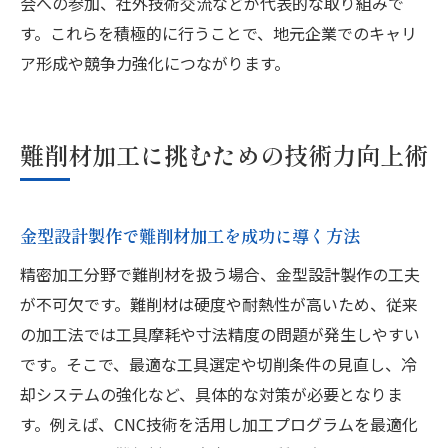
会への参加、社外技術交流などが代表的な取り組みで
金型設計製作が地元産業にもたらす価値
す。これらを積極的に行うことで、地元企業でのキャリ
安定した技術職を目指す金型設計製作の魅
ア形成や競争力強化につながります。
力
地元企業で活躍する金型設計製作の働き方
金型設計製作による地域貢献とキャリア形
難削材加工に挑むための技術力向上術
成
未来志向で学ぶ金型設計製作の重要性
金型設計製作で難削材加工を成功に導く方法
金型設計製作で広がる地元の新たな可能性
精密加工分野で難削材を扱う場合、金型設計製作の工夫
が不可欠です。難削材は硬度や耐熱性が高いため、従来
の加工法では工具摩耗や寸法精度の問題が発生しやすい
です。そこで、最適な工具選定や切削条件の見直し、冷
却システムの強化など、具体的な対策が必要となりま
す。例えば、CNC技術を活用し加工プログラムを最適化