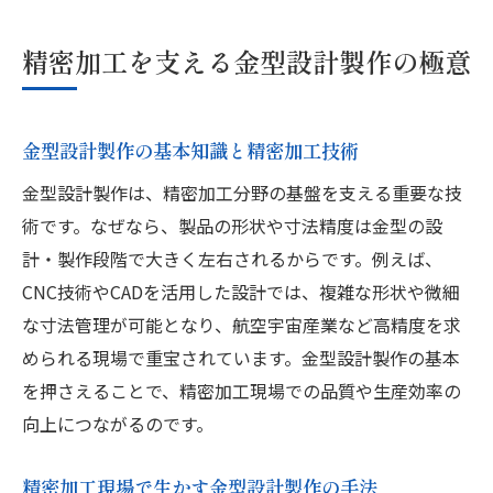
現場実践で身につく金型設計製作の極意
金型設計製作による品質安定の秘訣を解説
精密加工を支える金型設計製作の極意
次の技術力向上へつなげる金型設計製作
難削材加工に挑むための技術力向上術
金型設計製作の基本知識と精密加工技術
金型設計製作で難削材加工を成功に導く方
法
金型設計製作は、精密加工分野の基盤を支える重要な技
難削材加工に強くなる金型設計製作の知識
術です。なぜなら、製品の形状や寸法精度は金型の設
計・製作段階で大きく左右されるからです。例えば、
現場で役立つ難削材対応の金型設計製作術
CNC技術やCADを活用した設計では、複雑な形状や微細
最新設備と金型設計製作で技術力を伸ばす
な寸法管理が可能となり、航空宇宙産業など高精度を求
難削材加工の壁を越える金型設計製作の工
められる現場で重宝されています。金型設計製作の基本
夫
を押さえることで、精密加工現場での品質や生産効率の
次のキャリアアップへ金型設計製作を活用
向上につながるのです。
金型設計関連技術が導くキャリアアップ法
金型設計製作スキルで広がるキャリア形成
精密加工現場で生かす金型設計製作の手法