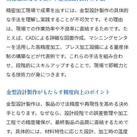
技術職で生かす金型設計関連技術の重要性
精密加工現場で成果を出すには、金型設計製作の具体的
金型設計製作の経験が職場で評価される理
な手法を理解し実践することが不可欠です。その理由
由
は、現場での作業効率や不良率に直結するためです。た
キャリアアップに直結する金型設計製作の
とえば、CADによる詳細な図面作成、マシニングセンタ
実践
ーを活用した高精度加工、プレス加工設備による量産体
制の構築などが代表例です。これらの手法を組み合わ
地元企業でチャンスをつかむ金型設計製作
せ、段階的にスキルアップすることで、現場で即戦力と
最新動向を押さえた金型設計製作の学び方
なる技術力が身につきます。
最新設備活用で実現する高精度加工のコツ
金型設計製作と最新設備導入のメリット
金型設計製作がもたらす精度向上のポイント
高精度加工を実現する金型設計製作の工夫
金型設計製作は、製品の寸法精度や再現性を高める決め
現場で役立つ最新設備と金型設計製作の連
手となります。なぜなら、設計段階での誤差管理や加工
携
工程での精度確保が、最終製品の品質に直結するためで
金型設計製作で目指す高精度加工のポイン
す。具体的には、材料特性に応じた設計、加工時の温度
ト