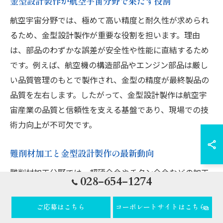
金型設計製作が航空宇宙分野で果たす役割
航空宇宙分野では、極めて高い精度と耐久性が求められ
るため、金型設計製作が重要な役割を担います。理由
は、部品のわずかな誤差が安全性や性能に直結するため
です。例えば、航空機の構造部品やエンジン部品は厳し
い品質管理のもとで製作され、金型の精度が最終製品の
品質を左右します。したがって、金型設計製作は航空宇
宙産業の品質と信頼性を支える基盤であり、現場での技
術力向上が不可欠です。
難削材加工と金型設計製作の最新動向
難削材加工分野では、超硬合金やチタン合金などの加工
028-654-1274
が増えており、金型設計製作の技術革新が進んでいま
す。これは、航空宇宙産業で使用される材料が高性能化
ご応募はこちら
コーポレートサイトはこちら
しているためです。具体的には、最新CNC技術や高効率